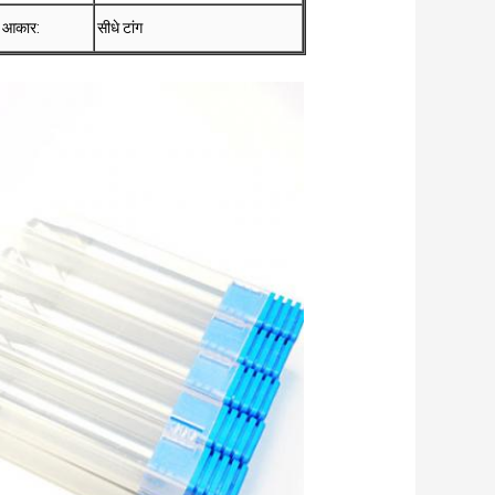
ा आकार:
सीधे टांग