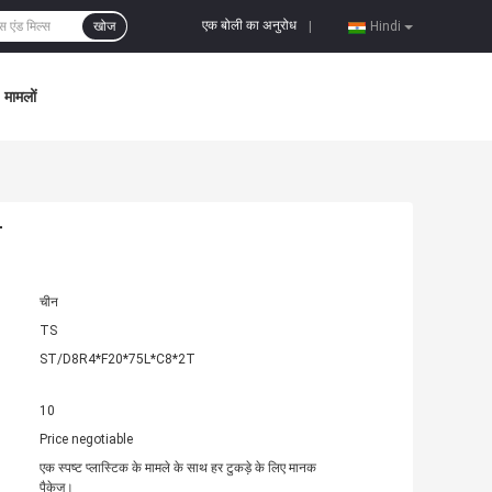
एक बोली का अनुरोध
खोज
|
Hindi
मामलों
T
चीन
TS
ST/D8R4*F20*75L*C8*2T
10
Price negotiable
एक स्पष्ट प्लास्टिक के मामले के साथ हर टुकड़े के लिए मानक
पैकेज।