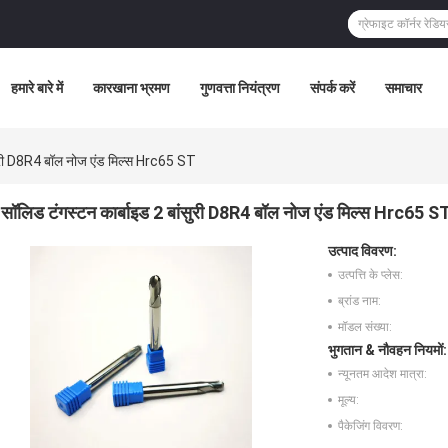
हमारे बारे में
कारखाना भ्रमण
गुणवत्ता नियंत्रण
संपर्क करें
समाचार
सुरी D8R4 बॉल नोज एंड मिल्स Hrc65 ST
सॉलिड टंगस्टन कार्बाइड 2 बांसुरी D8R4 बॉल नोज एंड मिल्स Hrc65 S
उत्पाद विवरण:
उत्पत्ति के प्लेस:
ब्रांड नाम:
मॉडल संख्या:
भुगतान & नौवहन नियमों:
न्यूनतम आदेश मात्रा:
मूल्य:
पैकेजिंग विवरण: