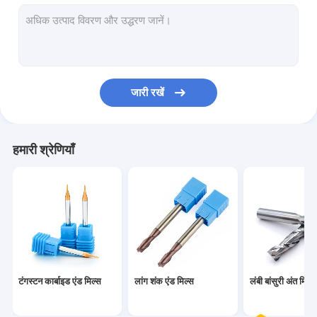
टंगस्टन कार्बाइड अभ्यास
हाई स्पीड स्टील ड्रिल
मिलिंग कटर हेड
जारी रखें
सीएनसी उपकरण धारक
हमारी श्रेणियाँ
टंगस्टन कार्बाइड एंड मिल्स
लांग शंक एंड मिल्स
लंबी बांसुरी अंत मिल्स