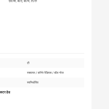
एल/सी, डी/ए, डी/पी, टी/टी
टी
स्क्वायर / कॉर्नर रेडियस / बॉल नोज
स्वनिर्धारित
ग कटर हेड