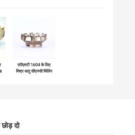
र
एपीएमटी 1604 के लिए
ेड
मिश्र धातु सीएनसी मिलिंग
के
कटर हेड एपीजीटी 1604
डालें
 छोड़ दो