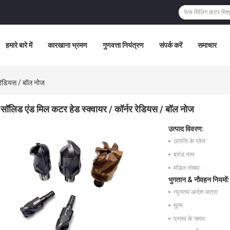
हमारे बारे में
कारखाना भ्रमण
गुणवत्ता नियंत्रण
संपर्क करें
समाचार
 रेडियस / बॉल नोज
सॉलिड एंड मिल कटर हेड स्क्वायर / कॉर्नर रेडियस / बॉल नोज
उत्पाद विवरण:
उत्पत्ति के प्लेस:
ब्रांड नाम:
मॉडल संख्या:
भुगतान & नौवहन नियमों:
न्यूनतम आदेश मात्रा:
मूल्य:
प्रसव के समय: